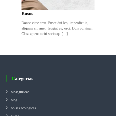
r
d
a
i
Busos
d
c
o
a
s
Donec vitae arcu. Fusce dui leo, imperdiet in,
y
aliquam sit amet, feugiat eu, orci. Duis pulvinar.
d
s
Class aptent taciti sociosqu […]
e
u
C
b
l
a
i
m
m
i
a
c
s
i
e
ó
Categorías
t
n
d
a
e
s
bioseguridad
a
P
l
blog
t
e
a
bolsas ecologicas
r
c
a