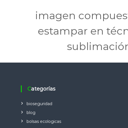
a
b
i
imagen compuest
a
n
o
estampar en técn
.
sublimació
Categorías
bioseguridad
blog
bolsas ecologicas