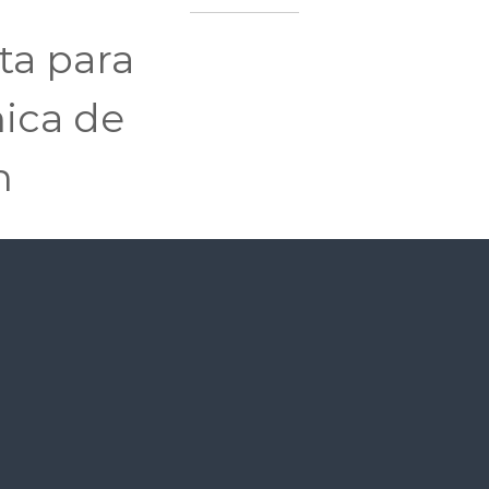
a para
ica de
n