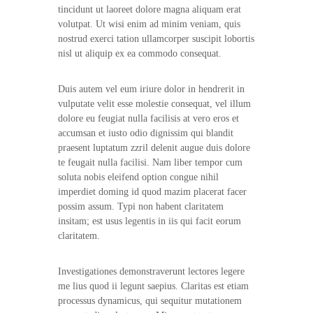
r
d
tincidunt ut laoreet dolore magna aliquam erat
a
volutpat. Ut wisi enim ad minim veniam, quis
i
d
nostrud exerci tation ullamcorper suscipit lobortis
c
o
nisl ut aliquip ex ea commodo consequat.
a
s
y
d
s
Duis autem vel eum iriure dolor in hendrerit in
e
u
vulputate velit esse molestie consequat, vel illum
C
b
dolore eu feugiat nulla facilisis at vero eros et
l
a
accumsan et iusto odio dignissim qui blandit
i
m
m
praesent luptatum zzril delenit augue duis dolore
i
a
te feugait nulla facilisi. Nam liber tempor cum
c
s
soluta nobis eleifend option congue nihil
i
imperdiet doming id quod mazim placerat facer
e
ó
possim assum. Typi non habent claritatem
t
n
insitam; est usus legentis in iis qui facit eorum
d
a
e
claritatem.
s
a
P
l
Investigationes demonstraverunt lectores legere
t
e
a
me lius quod ii legunt saepius. Claritas est etiam
r
c
processus dynamicus, qui sequitur mutationem
a