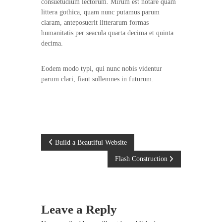
s
consuetudium lectorum. Mirum est notare quam
l
o
littera gothica, quam nunc putamus parum
i
n
claram, anteposuerit litterarum formas
d
humanitatis per seacula quarta decima et quinta
a
a
d
decima.
l
.
i
1
Eodem modo typi, qui nunc nobis videntur
z
0
0
parum clari, fiant sollemnes in futurum.
a
%
d
C
a
o
l
s
o
e
m
P
n
b
Build a Beautiful Website
i
C
Flash Construction
a
o
o
n
l
o
s
.
o
m
Leave a Reply
t
b