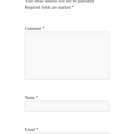
Your email address will not be published.
i
n
Required fields are marked
*
a
a
Comment
*
v
i
g
a
t
Name
*
i
o
n
Email
*