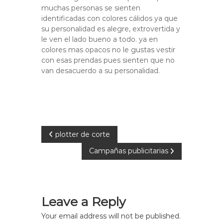
r
d
muchas personas se sienten
a
identificadas con colores cálidos ya que
i
d
su personalidad es alegre, extrovertida y
c
o
le ven el lado bueno a todo. ya en
a
s
colores mas opacos no le gustas vestir
y
d
con esas prendas pues sienten que no
s
e
u
van desacuerdo a su personalidad.
C
b
l
a
i
m
m
i
a
c
s
P
i
plotter de corte
e
ó
t
n
Campañas publicitarias
o
d
a
e
s
s
a
P
l
t
e
Leave a Reply
t
a
r
c
Your email address will not be published.
a